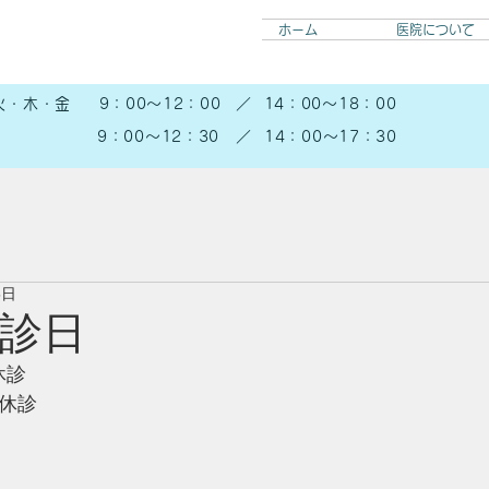
ホーム
医院について
火・木・金
9：00～12：00
​／
14：00～18：00
9：00～12：30
​／
14：00～17：30
5日
休診日
休診
前休診